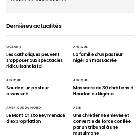
Dernières actualités
OCÉANIE
AFRIQUE
Les catholiques peuvent
La famille d’un pasteur
s’opposer aux spectacles
nigérian massacrée
ridiculisant la foi
AFRIQUE
AFRIQUE
Soudan: un pasteur
Massacre de 30 chrétiens à
assassiné
Naridon au Nigéria
AMÉRIQUE DU NORD
ASIE
Le Mont Cristo Rey menacé
Une chrétienne enlevée et
d’expropriation
convertie de force confiée
par un tribunal à une
musulmane