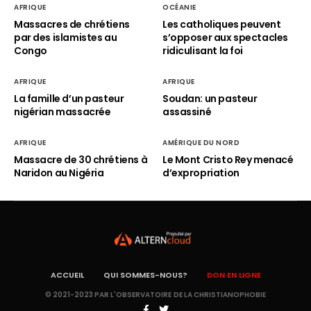
AFRIQUE
OCÉANIE
Massacres de chrétiens
Les catholiques peuvent
par des islamistes au
s’opposer aux spectacles
Congo
ridiculisant la foi
AFRIQUE
AFRIQUE
La famille d’un pasteur
Soudan: un pasteur
nigérian massacrée
assassiné
AFRIQUE
AMÉRIQUE DU NORD
Massacre de 30 chrétiens à
Le Mont Cristo Rey menacé
Naridon au Nigéria
d’expropriation
ACCUEIL
QUI SOMMES-NOUS?
DON EN LIGNE
© 2021-2023 PAR L'OBSERVATOIRE DE LA CHRISTIANOPHOBIE