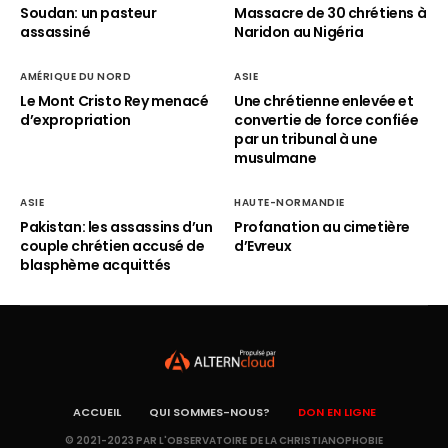
Soudan: un pasteur
Massacre de 30 chrétiens à
assassiné
Naridon au Nigéria
AMÉRIQUE DU NORD
ASIE
Le Mont Cristo Rey menacé
Une chrétienne enlevée et
d’expropriation
convertie de force confiée
par un tribunal à une
musulmane
ASIE
HAUTE-NORMANDIE
Pakistan: les assassins d’un
Profanation au cimetière
couple chrétien accusé de
d’Evreux
blasphème acquittés
ACCUEIL
QUI SOMMES-NOUS?
DON EN LIGNE
© 2021-2023 PAR L'OBSERVATOIRE DE LA CHRISTIANOPHOBIE