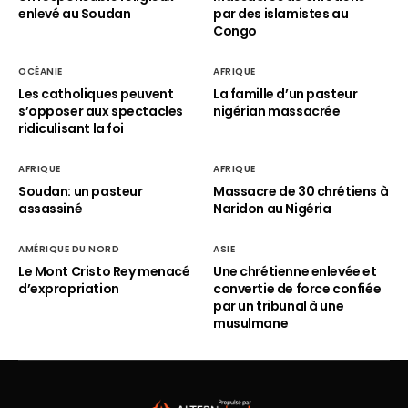
enlevé au Soudan
par des islamistes au
Congo
OCÉANIE
AFRIQUE
Les catholiques peuvent
La famille d’un pasteur
s’opposer aux spectacles
nigérian massacrée
ridiculisant la foi
AFRIQUE
AFRIQUE
Soudan: un pasteur
Massacre de 30 chrétiens à
assassiné
Naridon au Nigéria
AMÉRIQUE DU NORD
ASIE
Le Mont Cristo Rey menacé
Une chrétienne enlevée et
d’expropriation
convertie de force confiée
par un tribunal à une
musulmane