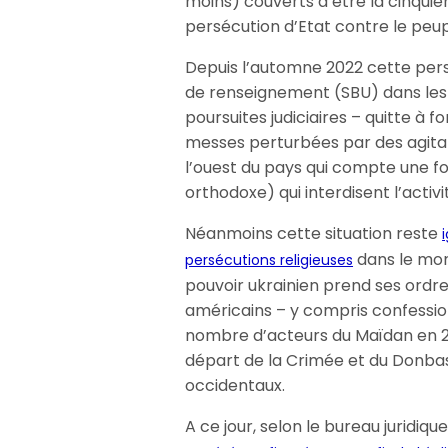
moins) couverts d’être la cinquiè
persécution d’Etat contre le peup
Depuis l’automne 2022 cette persé
de renseignement (SBU) dans les
poursuites judiciaires – quitte à 
messes perturbées par des agitat
l’ouest du pays qui compte une fo
orthodoxe) qui interdisent l’activi
Néanmoins cette situation reste
dans le mon
persécutions religieuses
pouvoir ukrainien prend ses ordres
américains – y compris confession
nombre d’acteurs du Maïdan en 20
départ de la Crimée et du Donbas
occidentaux.
A ce jour, selon le bureau juridiqu