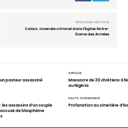
PROCHAIN ARCTICLE
Calais : incendie criminel dans l'église Notre-
Dame des Armées
AFRIQUE
un pasteur assassiné
Massacre de 30 chrétiens à N
au Nigéria
HAUTE-NORMANDIE
: les assassins d’un couple
Profanation au cimetière d’Ev
n accusé de blasphème
és