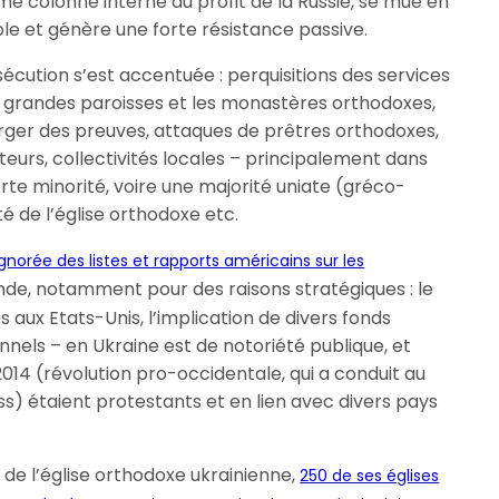
me colonne interne au profit de la Russie, se mue en
le et génère une forte résistance passive.
cution s’est accentuée : perquisitions des services
 grandes paroisses et les monastères orthodoxes,
forger des preuves, attaques de prêtres orthodoxes,
eurs, collectivités locales – principalement dans
rte minorité, voire une majorité uniate (gréco-
té de l’église orthodoxe etc.
ignorée des listes et rapports américains sur les
de, notamment pour des raisons stratégiques : le
 aux Etats-Unis, l’implication de divers fonds
nels – en Ukraine est de notoriété publique, et
14 (révolution pro-occidentale, qui a conduit au
s) étaient protestants et en lien avec divers pays
e de l’église orthodoxe ukrainienne,
250 de ses églises