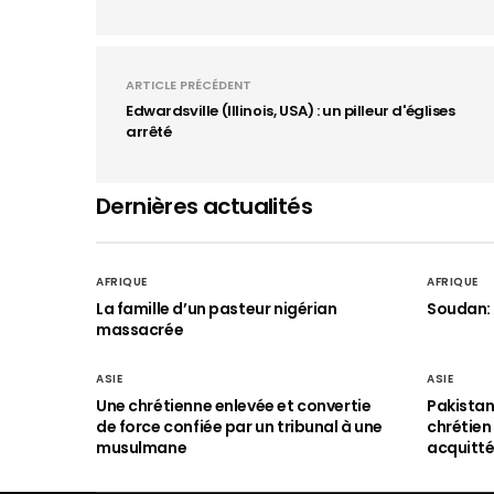
ARTICLE PRÉCÉDENT
Edwardsville (Illinois, USA) : un pilleur d'églises
arrêté
Dernières actualités
AFRIQUE
AFRIQUE
La famille d’un pasteur nigérian
Soudan: 
massacrée
ASIE
ASIE
Une chrétienne enlevée et convertie
Pakistan
de force confiée par un tribunal à une
chrétie
musulmane
acquitt