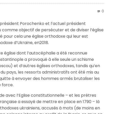
0
 président Porochenko et l’actuel président
 comme objectif de persécuter et de diviser l’église
é pour cela une église orthodoxe qui leur est
hodoxe d’Ukraine, en2018.
ite église dont l’autocéphalie a été reconnue
stantinople a provoqué à elle seule un schisme
oscou) et d’autres églises orthodoxes, tandis qu’en
u pays, les ressorts administratifs ont été mis au
, quitte à envoyer des hommes armés brutaliser les
e force.
ude avec l’Eglise constitutionnelle – et les prêtres
 française a essayé de mettre en place en 1790 – là
orthodoxes ukrainiens, accusés à mots (de moins en