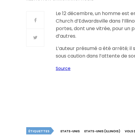
Le 12 décembre, un homme est entr
Church d’Edwardsville dans l’Illi
portes, dont une vitrée, pour un p
d’autres.
L’auteur présumé a été arrêté; il 
sous caution dans l’attente de so
Source
ÉTIQUETTES
ETATS-UNIS
ETATS-UNIS (ILLINOIS)
VOLS 