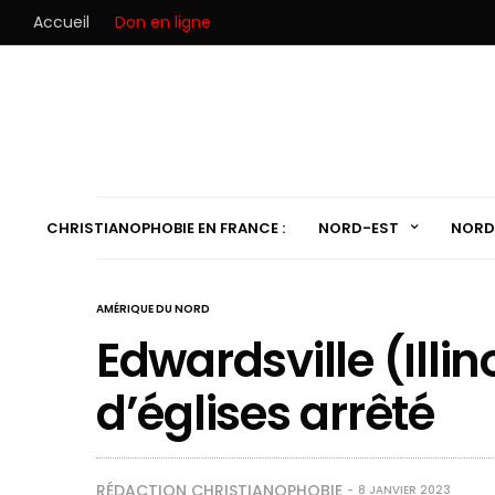
Accueil
Don en ligne
CHRISTIANOPHOBIE EN FRANCE :
NORD-EST
NORD
AMÉRIQUE DU NORD
Edwardsville (Illino
d’églises arrêté
RÉDACTION CHRISTIANOPHOBIE
8 JANVIER 2023