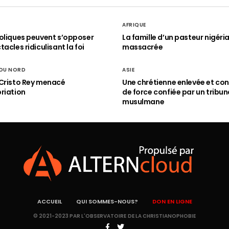
AFRIQUE
oliques peuvent s’opposer
La famille d’un pasteur nigéri
acles ridiculisant la foi
massacrée
 DU NORD
ASIE
Cristo Rey menacé
Une chrétienne enlevée et con
riation
de force confiée par un tribun
musulmane
ACCUEIL
QUI SOMMES-NOUS?
DON EN LIGNE
© 2021-2023 PAR L'OBSERVATOIRE DE LA CHRISTIANOPHOBIE