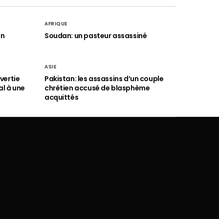
AFRIQUE
an
Soudan: un pasteur assassiné
ASIE
vertie
Pakistan: les assassins d’un couple
al à une
chrétien accusé de blasphème
acquittés