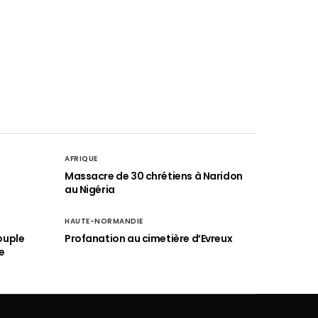
AFRIQUE
é
Massacre de 30 chrétiens à Naridon
au Nigéria
HAUTE-NORMANDIE
ouple
Profanation au cimetière d’Evreux
e