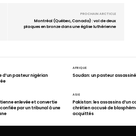
PROCHAIN ARCTICLE
Montréal (Québec, Canada) : vol de deux
plaques en bronze dans une église luthérienne
AFRIQUE
le d’un pasteur nigérian
Soudan: un pasteur assassin
rée
ASIE
tienne enlevée et convertie
Pakistan: les assassins d’un c
 confiée par un tribunal à une
chrétien accusé de blasphèm
ane
acquittés