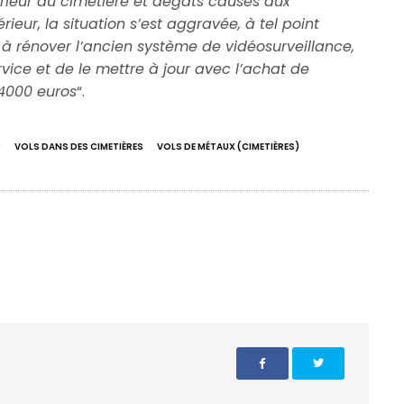
ntérieur du cimetière et dégâts causés aux
rieur, la situation s’est aggravée, à tel point
é à rénover l’ancien système de vidéosurveillance,
rvice et de le mettre à jour avec l’achat de
 4000 euros
“.
)
VOLS DANS DES CIMETIÈRES
VOLS DE MÉTAUX (CIMETIÈRES)