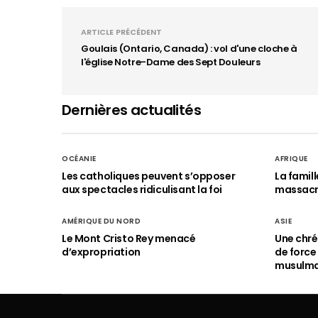
ARTICLE PRÉCÉDENT
Goulais (Ontario, Canada) : vol d'une cloche à
l'église Notre-Dame des Sept Douleurs
Dernières actualités
OCÉANIE
AFRIQUE
Les catholiques peuvent s’opposer
La famil
aux spectacles ridiculisant la foi
massac
AMÉRIQUE DU NORD
ASIE
Le Mont Cristo Rey menacé
Une chré
d’expropriation
de force
musulm