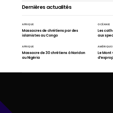
Dernières actualités
AFRIQUE
OCÉANIE
Massacres de chrétiens par des
Les cath
islamistes au Congo
aux spect
AFRIQUE
AMÉRIQUE
Massacre de 30 chrétiens à Naridon
Le Mont 
au Nigéria
d’exprop