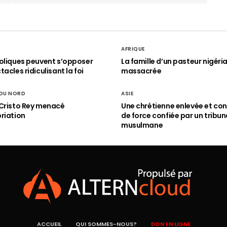
AFRIQUE
oliques peuvent s’opposer
La famille d’un pasteur nigéri
acles ridiculisant la foi
massacrée
 DU NORD
ASIE
Cristo Rey menacé
Une chrétienne enlevée et con
riation
de force confiée par un tribun
musulmane
ACCUEIL
QUI SOMMES-NOUS?
DON EN LIGNE