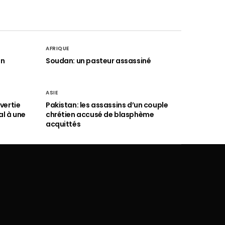
AFRIQUE
an
Soudan: un pasteur assassiné
ASIE
vertie
Pakistan: les assassins d’un couple
al à une
chrétien accusé de blasphème
acquittés