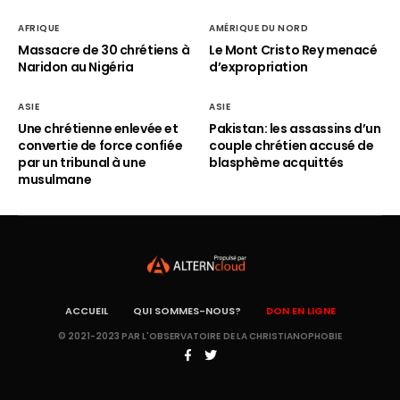
AFRIQUE
AMÉRIQUE DU NORD
Massacre de 30 chrétiens à
Le Mont Cristo Rey menacé
Naridon au Nigéria
d’expropriation
ASIE
ASIE
Une chrétienne enlevée et
Pakistan: les assassins d’un
convertie de force confiée
couple chrétien accusé de
par un tribunal à une
blasphème acquittés
musulmane
ACCUEIL
QUI SOMMES-NOUS?
DON EN LIGNE
© 2021-2023 PAR L'OBSERVATOIRE DE LA CHRISTIANOPHOBIE