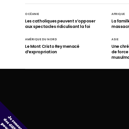
OCÉANIE
AFRIQUE
Les catholiques peuvent s’opposer
La famil
aux spectacles ridiculisant la foi
massac
AMÉRIQUE DU NORD
ASIE
Le Mont Cristo Rey menacé
Une chré
d’expropriation
de force
musulm