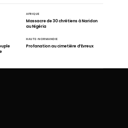
AFRIQUE
é
Massacre de 30 chrétiens à Naridon
au Nigéria
HAUTE-NORMANDIE
ouple
Profanation au cimetière d’Evreux
e