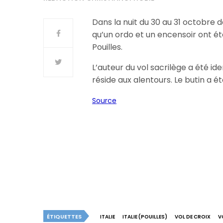
Dans la nuit du 30 au 31 octobre de
qu’un ordo et un encensoir ont été
Pouilles.
L’auteur du vol sacrilège a été ide
réside aux alentours. Le butin a été
Source
ÉTIQUETTES
ITALIE
ITALIE (POUILLES)
VOL DE CROIX
V