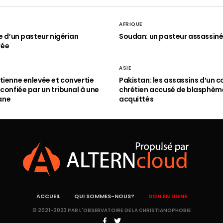
AFRIQUE
le d’un pasteur nigérian
Soudan: un pasteur assassin
rée
ASIE
tienne enlevée et convertie
Pakistan: les assassins d’un c
 confiée par un tribunal à une
chrétien accusé de blasphèm
ane
acquittés
ACCUEIL
QUI SOMMES-NOUS?
DON EN LIGNE
© 2021-2023 PAR L'OBSERVATOIRE DE LA CHRISTIANOPHOBIE