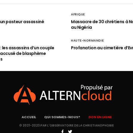
AFRIQUE
un pasteur assassiné
Massacre de 30 chrétiens à N
au Nigéria
HAUTE-NORMANDIE
: les assassins d’un couple
Profanation au cimetière d’Ev
n accusé de blasphème
és
ACCUEIL
QUI SOMMES-NOUS?
DON EN LIGNE
© 2021-2023 PAR L'OBSERVATOIRE DE LA CHRISTIANOPHOBIE