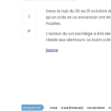
Dans la nuit du 30 au 31 octobre de
qu’un ordo et un encensoir ont été
Pouilles.
L’auteur du vol sacrilège a été ide
réside aux alentours. Le butin a été
Source
ÉTIQUETTES
ITALIE
ITALIE (POUILLES)
VOL DE CROIX
V