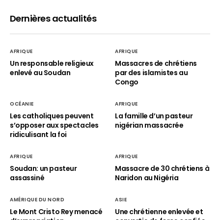
Dernières actualités
AFRIQUE
AFRIQUE
Un responsable religieux
Massacres de chrétiens
enlevé au Soudan
par des islamistes au
Congo
OCÉANIE
AFRIQUE
Les catholiques peuvent
La famille d’un pasteur
s’opposer aux spectacles
nigérian massacrée
ridiculisant la foi
AFRIQUE
AFRIQUE
Soudan: un pasteur
Massacre de 30 chrétiens à
assassiné
Naridon au Nigéria
AMÉRIQUE DU NORD
ASIE
Le Mont Cristo Rey menacé
Une chrétienne enlevée et