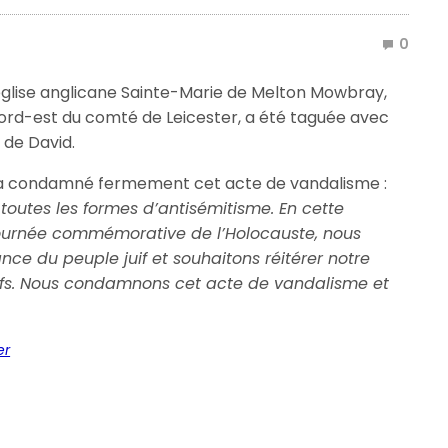
0
 l’église anglicane Sainte-Marie de Melton Mowbray,
nord-est du comté de Leicester, a été taguée avec
 de David.
r a condamné fermement cet acte de vandalisme :
 toutes les formes d’antisémitisme. En cette
ournée commémorative de l’Holocauste, nous
ce du peuple juif et souhaitons réitérer notre
fs.
Nous condamnons cet acte de vandalisme et
er