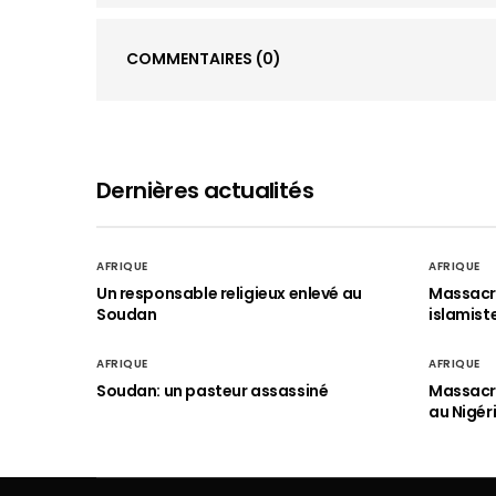
COMMENTAIRES
(0)
Dernières actualités
AFRIQUE
AFRIQUE
Un responsable religieux enlevé au
Massacre
Soudan
islamist
AFRIQUE
AFRIQUE
Soudan: un pasteur assassiné
Massacre
au Nigér