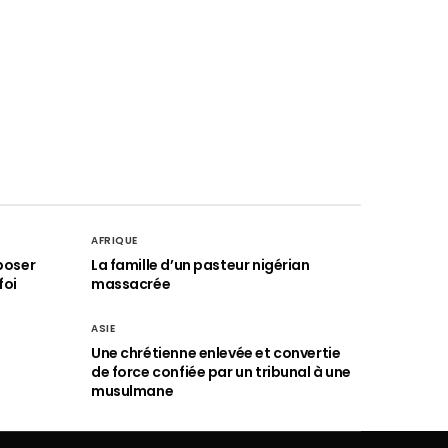
AFRIQUE
poser
La famille d’un pasteur nigérian
foi
massacrée
ASIE
Une chrétienne enlevée et convertie
de force confiée par un tribunal à une
musulmane