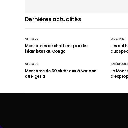
Dernières actualités
AFRIQUE
OCÉANIE
Massacres de chrétiens par des
Les cath
islamistes au Congo
aux spect
AFRIQUE
AMÉRIQUE
Massacre de 30 chrétiens à Naridon
Le Mont 
au Nigéria
d’exprop