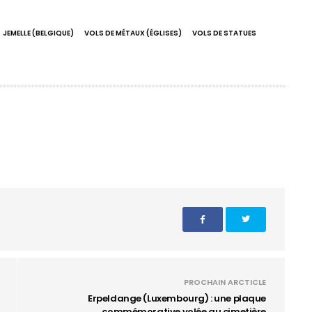
JEMELLE (BELGIQUE)
VOLS DE MÉTAUX (ÉGLISES)
VOLS DE STATUES
PROCHAIN ARCTICLE
Erpeldange (Luxembourg) : une plaque
commémorative volée au cimetière