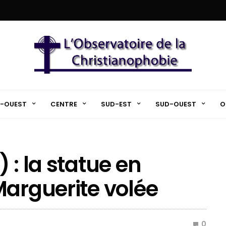
-OUEST
CENTRE
SUD-EST
SUD-OUEST
O
 : la statue en
Marguerite volée
0