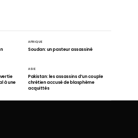
AFRIQUE
an
Soudan: un pasteur assassiné
ASIE
vertie
Pakistan: les assassins d’un couple
al à une
chrétien accusé de blasphème
acquittés