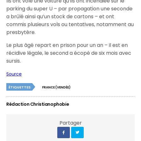
Ils ont volé une voiture qu’ils ont incendiée sur le
parking du super U – par propagation une seconde
a brûlé ainsi qu’un stock de cartons – et ont
commis plusieurs vols ou tentatives, notamment au
presbytère.
Le plus âgé repart en prison pour un an – il est en
récidive légale, le second a écopé de six mois avec
sursis.
Source
ÉTIQUETTES
FRANCE (VENDÉE)
Rédaction Christianophobie
Partager