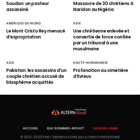
Soudan: un pasteur
Massacre de 30 chrétiens à
assassiné
Naridon au Nigéria
AMÉRIQUE DU NORD
ASIE
Le Mont Cristo Rey menacé
Une chrétienne enlevée et
d’expropriation
convertie de force confiée
par un tribunal à une
musulmane
ASIE
HAUTE-NORMANDIE
Pakistan: les assassins d’un
Profanation au cimetière
couple chrétien accusé de
d’Evreux
blasphème acquittés
ACCUEIL
QUI SOMMES-NOUS?
DON EN LIGNE
© 2021-2023 PAR L'OBSERVATOIRE DE LA CHRISTIANOPHOBIE