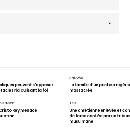
AFRIQUE
oliques peuvent s’opposer
La famille d’un pasteur nigéri
acles ridiculisant la foi
massacrée
 DU NORD
ASIE
Cristo Rey menacé
Une chrétienne enlevée et con
riation
de force confiée par un tribun
musulmane