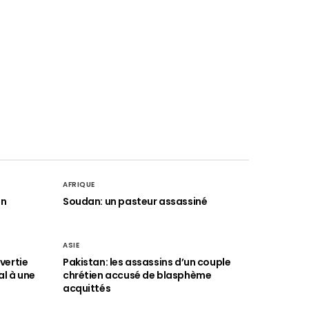
AFRIQUE
an
Soudan: un pasteur assassiné
ASIE
vertie
Pakistan: les assassins d’un couple
al à une
chrétien accusé de blasphème
acquittés