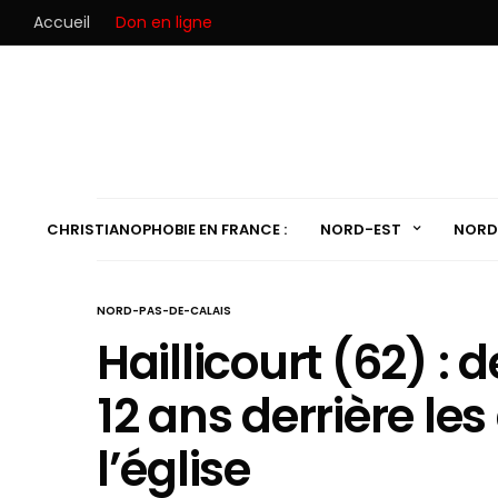
Accueil
Don en ligne
CHRISTIANOPHOBIE EN FRANCE :
NORD-EST
NORD
NORD-PAS-DE-CALAIS
Haillicourt (62) : 
12 ans derrière le
l’église