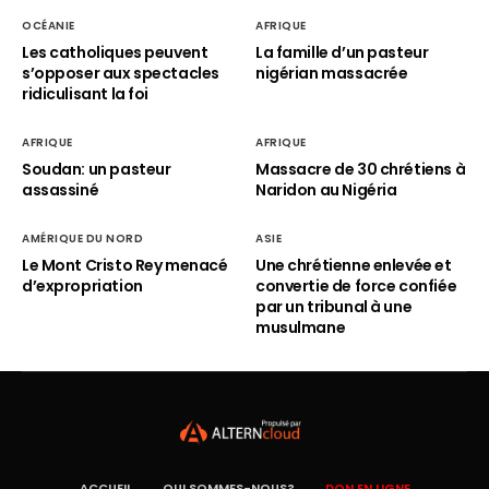
OCÉANIE
AFRIQUE
Les catholiques peuvent
La famille d’un pasteur
s’opposer aux spectacles
nigérian massacrée
ridiculisant la foi
AFRIQUE
AFRIQUE
Soudan: un pasteur
Massacre de 30 chrétiens à
assassiné
Naridon au Nigéria
AMÉRIQUE DU NORD
ASIE
Le Mont Cristo Rey menacé
Une chrétienne enlevée et
d’expropriation
convertie de force confiée
par un tribunal à une
musulmane
ACCUEIL
QUI SOMMES-NOUS?
DON EN LIGNE