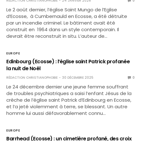
RÉDACTION CHRISTIANOPHOBIE
24 JANVIER 2026
0
Le 2 août dernier, l’église Saint Mungo de l’Eglise
d’Ecosse, à Cumbernauld en Ecosse, a été détruite
par un incendie criminel. Le bâtiment avait été
construit en 1964 dans un style contemporain. Il
devrait être reconstruit in situ. L’auteur de…
EUROPE
Edinbourg (Ecosse) : l’église saint Patrick profanée
la nuit de Noël
RÉDACTION CHRISTIANOPHOBIE
30 DÉCEMBRE 2025
0
Le 24 décembre dernier une jeune femme souffrant
de troubles psychiatriques a saisi l’enfant Jésus de la
crèche de l’église saint Patrick d’Edinbourg en Ecosse,
et l’a jeté violemment à terre, se blessant. Un autre
homme lui aussi défavorablement connu…
EUROPE
Barrhead (Ecosse) : un cimetière profané, des croix