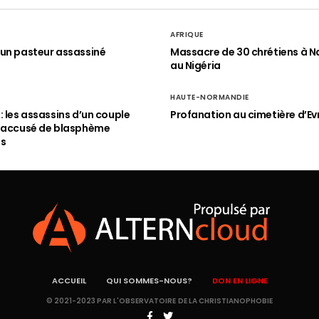
AFRIQUE
un pasteur assassiné
Massacre de 30 chrétiens à N
au Nigéria
HAUTE-NORMANDIE
: les assassins d’un couple
Profanation au cimetière d’Ev
n accusé de blasphème
és
ACCUEIL
QUI SOMMES-NOUS?
DON EN LIGNE
© 2021-2023 PAR L'OBSERVATOIRE DE LA CHRISTIANOPHOBIE