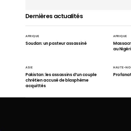
Dernières actualités
AFRIQUE
AFRIQUE
Soudan: un pasteur assassiné
Massacre
au Nigér
ASIE
HAUTE-NO
Pakistan: les assassins d’un couple
Profanat
chrétien accusé de blasphème
acquittés