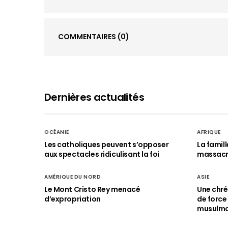
COMMENTAIRES
(0)
Dernières actualités
OCÉANIE
AFRIQUE
Les catholiques peuvent s’opposer
La famil
aux spectacles ridiculisant la foi
massac
AMÉRIQUE DU NORD
ASIE
Le Mont Cristo Rey menacé
Une chré
d’expropriation
de force
musulm