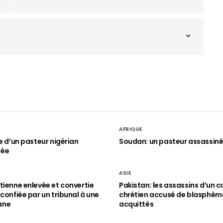
AFRIQUE
le d’un pasteur nigérian
Soudan: un pasteur assassin
rée
ASIE
tienne enlevée et convertie
Pakistan: les assassins d’un c
 confiée par un tribunal à une
chrétien accusé de blasphèm
ane
acquittés