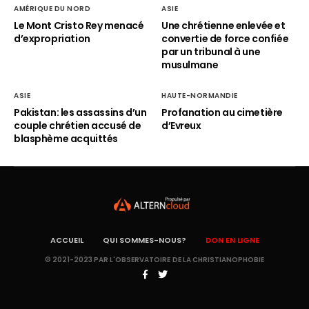
AMÉRIQUE DU NORD
ASIE
Le Mont Cristo Rey menacé
Une chrétienne enlevée et
d’expropriation
convertie de force confiée
par un tribunal à une
musulmane
ASIE
HAUTE-NORMANDIE
Pakistan: les assassins d’un
Profanation au cimetière
couple chrétien accusé de
d’Evreux
blasphème acquittés
ACCUEIL
QUI SOMMES-NOUS?
DON EN LIGNE
© 2021-2023 PAR L'OBSERVATOIRE DE LA CHRISTIANOPHOBIE