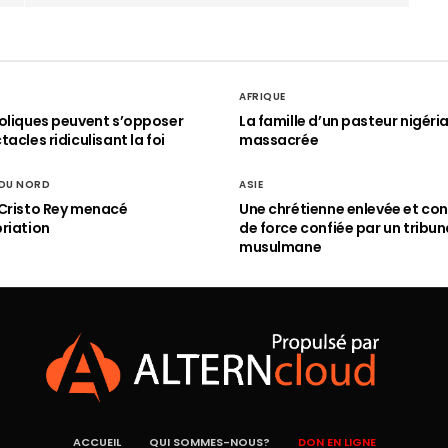
AFRIQUE
oliques peuvent s’opposer
La famille d’un pasteur nigéri
acles ridiculisant la foi
massacrée
 DU NORD
ASIE
Cristo Rey menacé
Une chrétienne enlevée et con
riation
de force confiée par un tribun
musulmane
ACCUEIL
QUI SOMMES-NOUS?
DON EN LIGNE