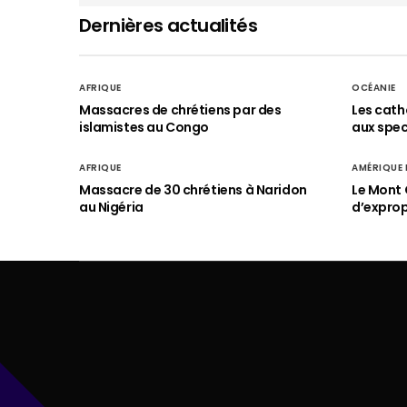
Dernières actualités
AFRIQUE
OCÉANIE
Massacres de chrétiens par des
Les cath
islamistes au Congo
aux spect
AFRIQUE
AMÉRIQUE
Massacre de 30 chrétiens à Naridon
Le Mont 
au Nigéria
d’exprop