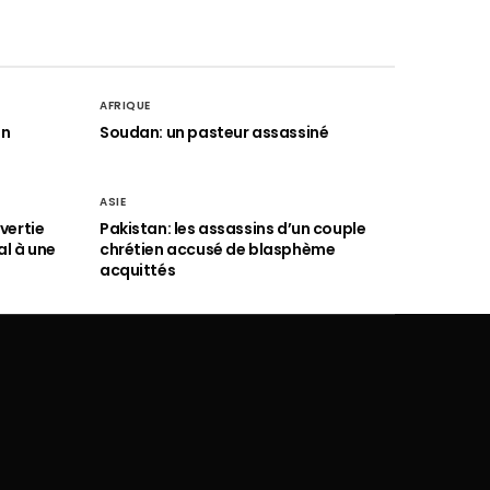
AFRIQUE
an
Soudan: un pasteur assassiné
ASIE
vertie
Pakistan: les assassins d’un couple
al à une
chrétien accusé de blasphème
acquittés