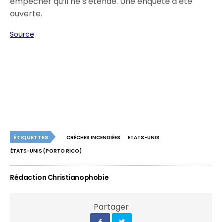
empêcher qu’il ne s’étende. Une enquête a été
ouverte.
Source
ÉTIQUETTES
CRÈCHES INCENDIÉES
ETATS-UNIS
ÉTATS-UNIS (PORTO RICO)
Rédaction Christianophobie
Partager