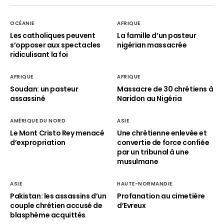
OCÉANIE
AFRIQUE
Les catholiques peuvent
La famille d’un pasteur
s’opposer aux spectacles
nigérian massacrée
ridiculisant la foi
AFRIQUE
AFRIQUE
Soudan: un pasteur
Massacre de 30 chrétiens à
assassiné
Naridon au Nigéria
AMÉRIQUE DU NORD
ASIE
Le Mont Cristo Rey menacé
Une chrétienne enlevée et
d’expropriation
convertie de force confiée
par un tribunal à une
musulmane
ASIE
HAUTE-NORMANDIE
Pakistan: les assassins d’un
Profanation au cimetière
couple chrétien accusé de
d’Evreux
blasphème acquittés