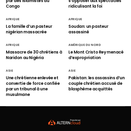
par des islamistes au
s’opposer aux spectacles
Congo
ridiculisant la foi
AFRIQUE
AFRIQUE
La famille d’un pasteur
Soudan: un pasteur
nigérian massacrée
assassiné
AFRIQUE
AMÉRIQUE DU NORD
Massacre de 30 chrétiens à
Le Mont Cristo Rey menacé
Naridon au Nigéria
d’expropriation
ASIE
ASIE
Une chrétienne enlevée et
Pakistan: les assassins d’un
convertie de force confiée
couple chrétien accusé de
par un tribunal à une
blasphème acquittés
musulmane