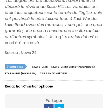
“
Les dégâts ont été découverts mardi matin, a
déclaré la révérende Susie Hill. Les vandales ont
éteint les projecteurs sur le terrain de l’église, puis
ont pulvérisé le côté faisant face à East Wonder
Lake Road avec des marques, y compris une croix
gammée, une croix à l’envers, une insulte raciale
et d’autres symboles”
. Un tag “
taxez les riches
” a
aussi été retrouvé.
Source : News 24
ÉTIQUETTES
ETATS-UNIS
ÉTATS-UNIS (CHRISTIANOPHOBIE)
ETATS-UNIS (MICHIGAN)
TAGS ANTICHRÉTIENS
Rédaction Christianophobie
Partager