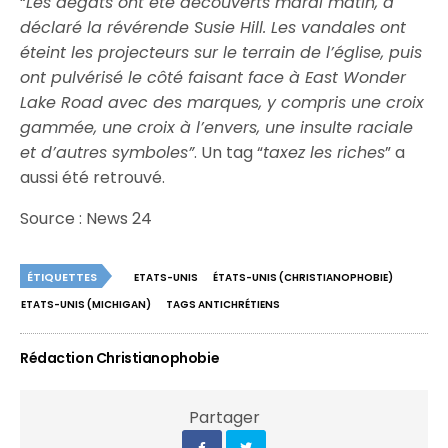
“
Les dégâts ont été découverts mardi matin, a
déclaré la révérende Susie Hill. Les vandales ont
éteint les projecteurs sur le terrain de l’église, puis
ont pulvérisé le côté faisant face à East Wonder
Lake Road avec des marques, y compris une croix
gammée, une croix à l’envers, une insulte raciale
et d’autres symboles”
. Un tag “
taxez les riches
” a
aussi été retrouvé.
Source : News 24
ÉTIQUETTES
ETATS-UNIS
ÉTATS-UNIS (CHRISTIANOPHOBIE)
ETATS-UNIS (MICHIGAN)
TAGS ANTICHRÉTIENS
Rédaction Christianophobie
Partager