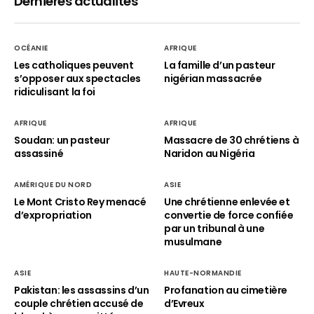
Dernières actualités
OCÉANIE
AFRIQUE
Les catholiques peuvent
La famille d’un pasteur
s’opposer aux spectacles
nigérian massacrée
ridiculisant la foi
AFRIQUE
AFRIQUE
Soudan: un pasteur
Massacre de 30 chrétiens à
assassiné
Naridon au Nigéria
AMÉRIQUE DU NORD
ASIE
Le Mont Cristo Rey menacé
Une chrétienne enlevée et
d’expropriation
convertie de force confiée
par un tribunal à une
musulmane
ASIE
HAUTE-NORMANDIE
Pakistan: les assassins d’un
Profanation au cimetière
couple chrétien accusé de
d’Evreux