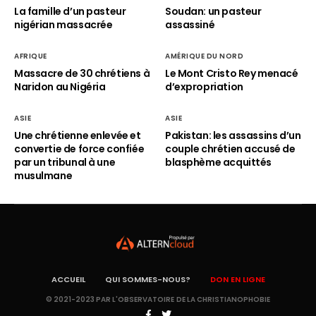
La famille d’un pasteur
Soudan: un pasteur
nigérian massacrée
assassiné
AFRIQUE
AMÉRIQUE DU NORD
Massacre de 30 chrétiens à
Le Mont Cristo Rey menacé
Naridon au Nigéria
d’expropriation
ASIE
ASIE
Une chrétienne enlevée et
Pakistan: les assassins d’un
convertie de force confiée
couple chrétien accusé de
par un tribunal à une
blasphème acquittés
musulmane
ACCUEIL
QUI SOMMES-NOUS?
DON EN LIGNE
© 2021-2023 PAR L'OBSERVATOIRE DE LA CHRISTIANOPHOBIE