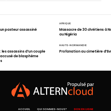
AFRIQUE
un pasteur assassiné
Massacre de 30 chrétiens à N
au Nigéria
HAUTE-NORMANDIE
: les assassins d’un couple
Profanation au cimetière d’Ev
n accusé de blasphème
és
ACCUEIL
QUI SOMMES-NOUS?
DON EN LIGNE