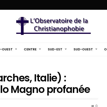
-OUEST
CENTRE
SUD-EST
SUD-OUEST
O
ches, Italie) :
gelo Magno profanée
0