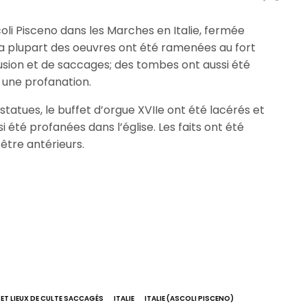
coli Pisceno dans les Marches en Italie, fermée
la plupart des oeuvres ont été ramenées au fort
trusion et de saccages; des tombes ont aussi été
t une profanation.
atues, le buffet d’orgue XVIIe ont été lacérés et
 été profanées dans l’église. Les faits ont été
être antérieurs.
 ET LIEUX DE CULTE SACCAGÉS
ITALIE
ITALIE (ASCOLI PISCENO)