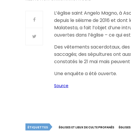
L’église saint Angelo Magno, à As
depuis le séisme de 2016 et dont 
Malatesta, a fait l’objet d’une in
ouvertes dans l’église – ce qui es
Des vêtements sacerdotaux, des st
saccagés; des sépultures ont aussi
constatés le 21 mai mais peuvent 
Une enquête a été ouverte.
Source
ÉTIQUETTES
ÉGLISES ET LIEUX DE CULTE PROFANÉS
ÉGLISES