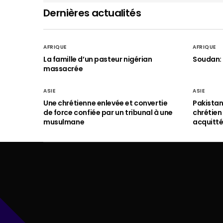
Dernières actualités
AFRIQUE
AFRIQUE
La famille d’un pasteur nigérian
Soudan: 
massacrée
ASIE
ASIE
Une chrétienne enlevée et convertie
Pakistan
de force confiée par un tribunal à une
chrétie
musulmane
acquitt