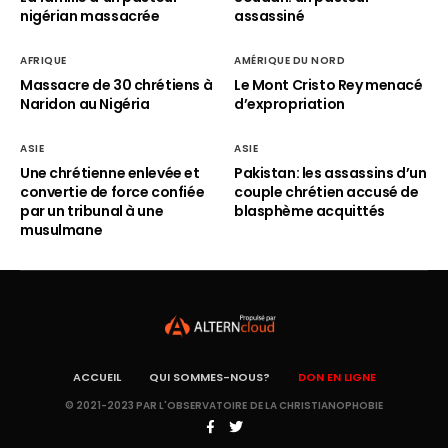
nigérian massacrée
assassiné
AFRIQUE
AMÉRIQUE DU NORD
Massacre de 30 chrétiens à
Le Mont Cristo Rey menacé
Naridon au Nigéria
d’expropriation
ASIE
ASIE
Une chrétienne enlevée et
Pakistan: les assassins d’un
convertie de force confiée
couple chrétien accusé de
par un tribunal à une
blasphème acquittés
musulmane
ACCUEIL
QUI SOMMES-NOUS?
DON EN LIGNE
© 2021-2023 PAR L'OBSERVATOIRE DE LA CHRISTIANOPHOBIE