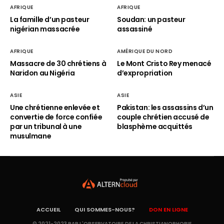
AFRIQUE
AFRIQUE
La famille d’un pasteur
Soudan: un pasteur
nigérian massacrée
assassiné
AFRIQUE
AMÉRIQUE DU NORD
Massacre de 30 chrétiens à
Le Mont Cristo Rey menacé
Naridon au Nigéria
d’expropriation
ASIE
ASIE
Une chrétienne enlevée et
Pakistan: les assassins d’un
convertie de force confiée
couple chrétien accusé de
par un tribunal à une
blasphème acquittés
musulmane
ACCUEIL
QUI SOMMES-NOUS?
DON EN LIGNE
© 2021-2023 PAR L'OBSERVATOIRE DE LA CHRISTIANOPHOBIE