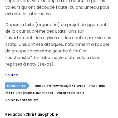
l’église vers 1890. Un ange a été décapité par les
voleurs qui ont découpé l’autel au chalumeau pour
extraire le tabernacle.
Depuis la fuite (organisée) du projet de jugement
de la cour suprême des États-Unis sur
l’avortement, des églises et des centre pro-vie des
États-Unis ont été attaqués, notamment à l’appel
de groupes d’extrême gauche à “brûler
l’eucharistie”. Un tabernacle a été volé à deux
reprises à Katy (Texas).
Source
ÉTIQUETTES
BROOKLYN (NEW YORK/ÉTAT-UNIS)
ETATS-UNIS
ÉTATS-UNIS (CHRISTIANOPHOBIE)
VOL DE TABERNACLE
VOLS DANS DES ÉGLISES
Rédaction Christianophobie