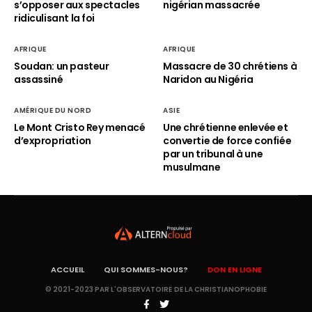
s’opposer aux spectacles
nigérian massacrée
ridiculisant la foi
AFRIQUE
AFRIQUE
Soudan: un pasteur
Massacre de 30 chrétiens à
assassiné
Naridon au Nigéria
AMÉRIQUE DU NORD
ASIE
Le Mont Cristo Rey menacé
Une chrétienne enlevée et
d’expropriation
convertie de force confiée
par un tribunal à une
musulmane
ACCUEIL
QUI SOMMES-NOUS?
DON EN LIGNE
© 2021-2023 PAR L'OBSERVATOIRE DE LA CHRISTIANOPHOBIE