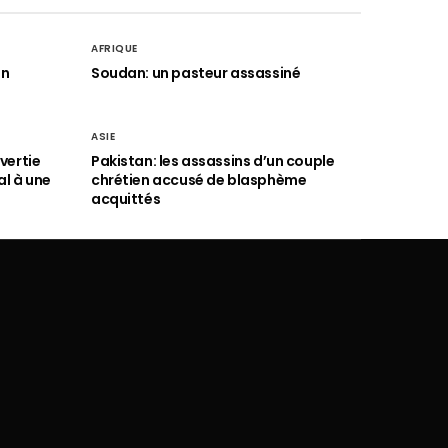
AFRIQUE
an
Soudan: un pasteur assassiné
ASIE
vertie
Pakistan: les assassins d’un couple
al à une
chrétien accusé de blasphème
acquittés