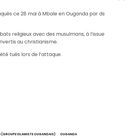
ttaqués ce 28 mai à Mbale en Ouganda par ds
ébats religieux avec des musulmans, à l’issue
nvertis au christianisme.
été tués lors de l’attaque.
U (GROUPE ISLAMISTE OUGANDAIS)
OUGANDA