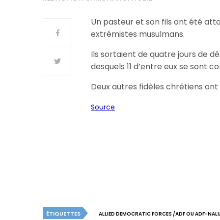
Un pasteur et son fils ont été a
extrémistes musulmans.
Ils sortaient de quatre jours de d
desquels 11 d’entre eux se sont co
Deux autres fidèles chrétiens ont 
Source
ÉTIQUETTES
ALLIED DEMOCRATIC FORCES /ADF OU ADF-NAL