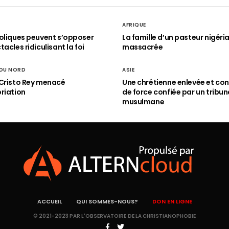
AFRIQUE
oliques peuvent s’opposer
La famille d’un pasteur nigéri
acles ridiculisant la foi
massacrée
 DU NORD
ASIE
Cristo Rey menacé
Une chrétienne enlevée et con
riation
de force confiée par un tribun
musulmane
ACCUEIL
QUI SOMMES-NOUS?
DON EN LIGNE
© 2021-2023 PAR L'OBSERVATOIRE DE LA CHRISTIANOPHOBIE