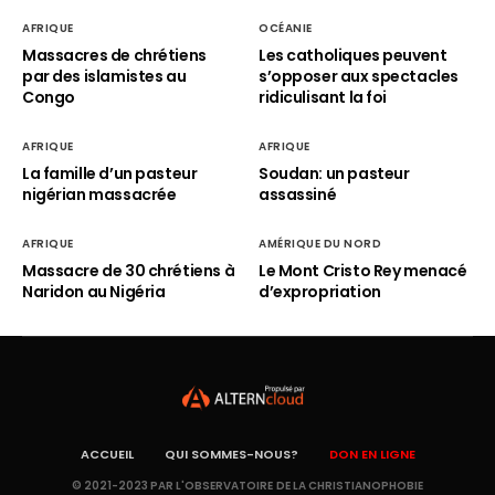
AFRIQUE
OCÉANIE
Massacres de chrétiens
Les catholiques peuvent
par des islamistes au
s’opposer aux spectacles
Congo
ridiculisant la foi
AFRIQUE
AFRIQUE
La famille d’un pasteur
Soudan: un pasteur
nigérian massacrée
assassiné
AFRIQUE
AMÉRIQUE DU NORD
Massacre de 30 chrétiens à
Le Mont Cristo Rey menacé
Naridon au Nigéria
d’expropriation
ACCUEIL
QUI SOMMES-NOUS?
DON EN LIGNE
© 2021-2023 PAR L'OBSERVATOIRE DE LA CHRISTIANOPHOBIE