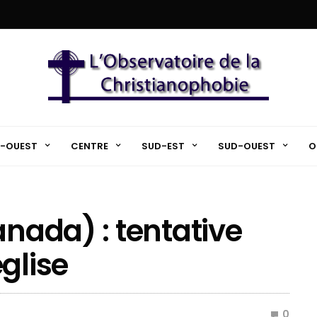
-OUEST
CENTRE
SUD-EST
SUD-OUEST
O
anada) : tentative
glise
0