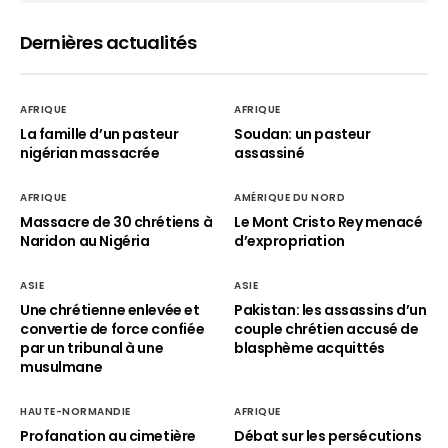
Dernières actualités
AFRIQUE
AFRIQUE
La famille d’un pasteur
Soudan: un pasteur
nigérian massacrée
assassiné
AFRIQUE
AMÉRIQUE DU NORD
Massacre de 30 chrétiens à
Le Mont Cristo Rey menacé
Naridon au Nigéria
d’expropriation
ASIE
ASIE
Une chrétienne enlevée et
Pakistan: les assassins d’un
convertie de force confiée
couple chrétien accusé de
par un tribunal à une
blasphème acquittés
musulmane
HAUTE-NORMANDIE
AFRIQUE
Profanation au cimetière
Débat sur les persécutions