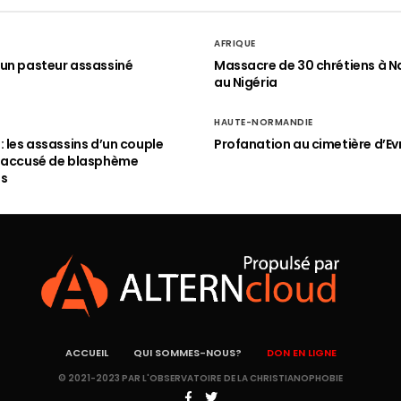
AFRIQUE
un pasteur assassiné
Massacre de 30 chrétiens à N
au Nigéria
HAUTE-NORMANDIE
: les assassins d’un couple
Profanation au cimetière d’Ev
n accusé de blasphème
és
ACCUEIL
QUI SOMMES-NOUS?
DON EN LIGNE
© 2021-2023 PAR L'OBSERVATOIRE DE LA CHRISTIANOPHOBIE