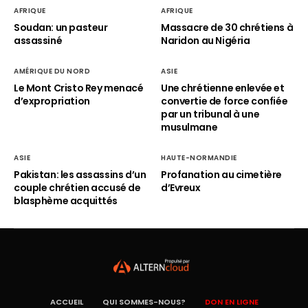
AFRIQUE
AFRIQUE
Soudan: un pasteur
Massacre de 30 chrétiens à
assassiné
Naridon au Nigéria
AMÉRIQUE DU NORD
ASIE
Le Mont Cristo Rey menacé
Une chrétienne enlevée et
d’expropriation
convertie de force confiée
par un tribunal à une
musulmane
ASIE
HAUTE-NORMANDIE
Pakistan: les assassins d’un
Profanation au cimetière
couple chrétien accusé de
d’Evreux
blasphème acquittés
ACCUEIL
QUI SOMMES-NOUS?
DON EN LIGNE