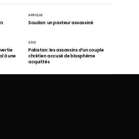
AFRIQUE
an
Soudan: un pasteur assassiné
ASIE
vertie
Pakistan: les assassins d’un couple
al à une
chrétien accusé de blasphème
acquittés