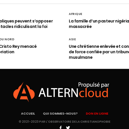
AFRIQUE
oliques peuvent s’opposer
La famille d’un pasteur nigéri
acles ridiculisant la foi
massacrée
 DU NORD
ASIE
Cristo Rey menacé
Une chrétienne enlevée et con
riation
de force confiée par un tribun
musulmane
ACCUEIL
QUI SOMMES-NOUS?
DON EN LIGNE
© 2021-2023 PAR L'OBSERVATOIRE DE LA CHRISTIANOPHOBIE