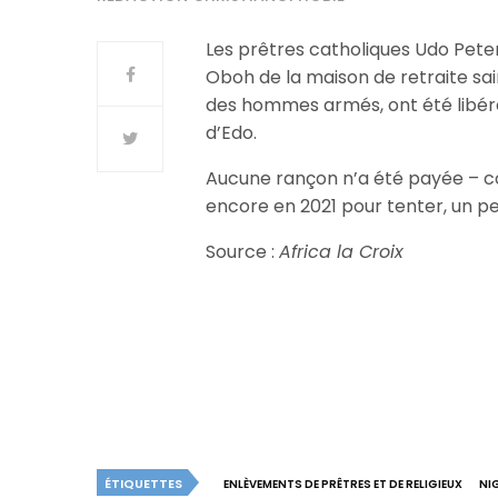
Les prêtres catholiques Udo Peter
Oboh de la maison de retraite sain
des hommes armés, ont été libérés 
d’Edo.
Aucune rançon n’a été payée – co
encore en 2021 pour tenter, un p
Source :
Africa la Croix
ÉTIQUETTES
ENLÈVEMENTS DE PRÊTRES ET DE RELIGIEUX
NI