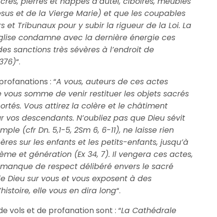
rés, pierres et nappes d’autel, ciboires, meubles
sus et de la Vierge Marie) et que les coupables
s et Tribunaux pour y subir la rigueur de la Loi. La
Eglise condamne avec la dernière énergie ces
es sanctions très sévères à l’endroit de
376)
“.
profanations : “
A vous, auteurs de ces actes
 vous somme de venir restituer les objets sacrés
tés. Vous attirez la colère et le châtiment
r vos descendants. N’oubliez pas que Dieu sévit
le (cfr Dn. 5,1-5, 2Sm 6, 6-11), ne laisse rien
ères sur les enfants et les petits-enfants, jusqu’à
ème et génération (Ex 34, 7). Il vengera ces actes,
e manque de respect délibéré envers le sacré
de Dieu sur vous et vous exposent à des
histoire, elle vous en dira long
“.
de vols et de profanation sont : “
La Cathédrale