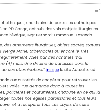
1
 et ethniques, une dizaine de paroisses catholiques
 en RD Congo, ont subi des vols d’objets liturgiques
nonce l’évêque, Mgr Bernard-Emmanuel Kasanda.
, des ornements liturgiques, objets sacrés, statues
 Vierge Marie, tabernacles ou encore le Très
t régulièrement volés par des hommes mal
re (4) mois. Une dizaine de paroisses dont la
s de ces abominations
“,
le site Actualité.cd
indique
nde aux autorités de coopérer pour retrouver les
ets volés : “
Je demande donc à toutes les
ires, policières et coutumières, chacune en ce qui la
éger toutes nos églises paroissiales et tous leurs
rouver et à récupérer tous ces objets de culte