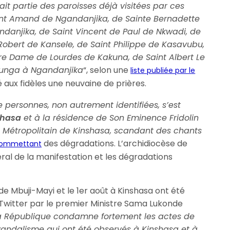
ait partie des paroisses déjà visitées par ces
int Amand de Ngandanjika, de Sainte Bernadette
danjika, de Saint Vincent de Paul de Nkwadi, de
Robert de Kansele, de Saint Philippe de Kasavubu,
re Dame de Lourdes de Kakuna, de Saint Albert Le
tunga à Ngandanjika
“, selon une
liste publiée par le
 aux fidèles une neuvaine de prières.
 personnes, non autrement identifiées, s’est
shasa
et à la résidence de Son Eminence Fridolin
étropolitain de Kinshasa, scandant des chants
des dégradations. L’archidiocèse de
ommettant
al de la manifestation et les dégradations
de Mbuji-Mayi et le 1er août à Kinshasa ont été
witter par le premier Ministre Sama Lukonde
a République condamne fortement les actes de
vandalisme qui ont été observés à Kinshasa et à