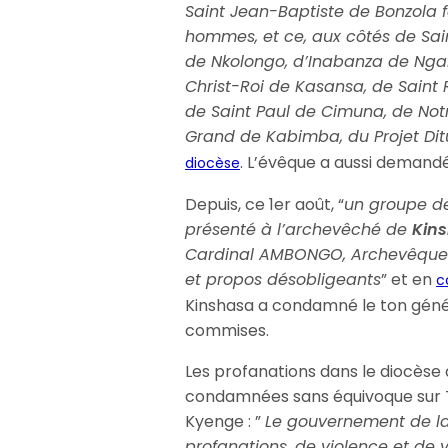
Saint Jean-Baptiste de Bonzola f
hommes, et ce, aux côtés de Sa
de Nkolongo, d’Inabanza de Ngan
Christ-Roi de Kasansa, de Saint 
de Saint Paul de Cimuna, de Not
Grand de Kabimba, du Projet Di
. L’évêque a aussi demandé
diocèse
Depuis, ce 1er août, “
un groupe de
présenté à l’archevêché de
Kin
Cardinal AMBONGO, Archevêque M
et propos désobligeants
” et en
c
Kinshasa a condamné le ton génér
commises.
Les profanations dans le diocèse 
condamnées sans équivoque sur T
Kyenge : ”
Le gouvernement de l
profanations, de violence et de 