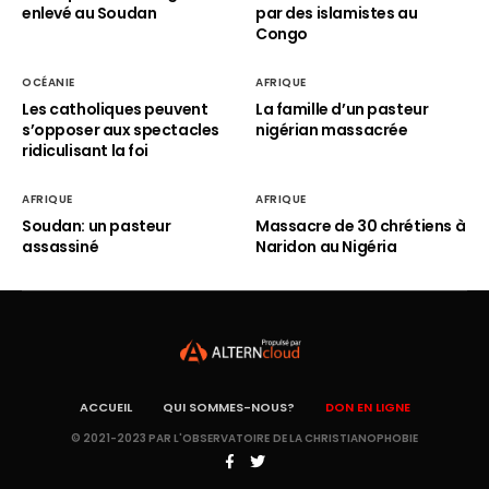
enlevé au Soudan
par des islamistes au
Congo
OCÉANIE
AFRIQUE
Les catholiques peuvent
La famille d’un pasteur
s’opposer aux spectacles
nigérian massacrée
ridiculisant la foi
AFRIQUE
AFRIQUE
Soudan: un pasteur
Massacre de 30 chrétiens à
assassiné
Naridon au Nigéria
ACCUEIL
QUI SOMMES-NOUS?
DON EN LIGNE
© 2021-2023 PAR L'OBSERVATOIRE DE LA CHRISTIANOPHOBIE