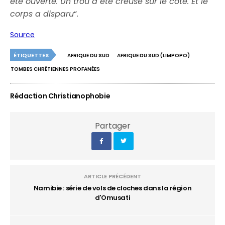
été ouverte. Un trou a été creusé sur le côté. Et le
corps a disparu
“.
Source
ÉTIQUETTES
AFRIQUE DU SUD
AFRIQUE DU SUD (LIMPOPO)
TOMBES CHRÉTIENNES PROFANÉES
Rédaction Christianophobie
Partager
ARTICLE PRÉCÉDENT
Namibie : série de vols de cloches dans la région
d'Omusati