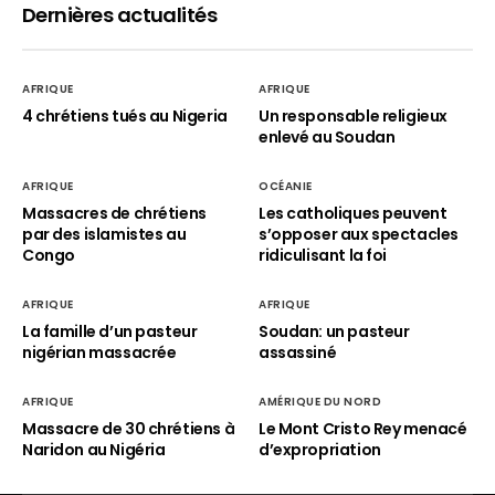
Dernières actualités
AFRIQUE
AFRIQUE
4 chrétiens tués au Nigeria
Un responsable religieux
enlevé au Soudan
AFRIQUE
OCÉANIE
Massacres de chrétiens
Les catholiques peuvent
par des islamistes au
s’opposer aux spectacles
Congo
ridiculisant la foi
AFRIQUE
AFRIQUE
La famille d’un pasteur
Soudan: un pasteur
nigérian massacrée
assassiné
AFRIQUE
AMÉRIQUE DU NORD
Massacre de 30 chrétiens à
Le Mont Cristo Rey menacé
Naridon au Nigéria
d’expropriation