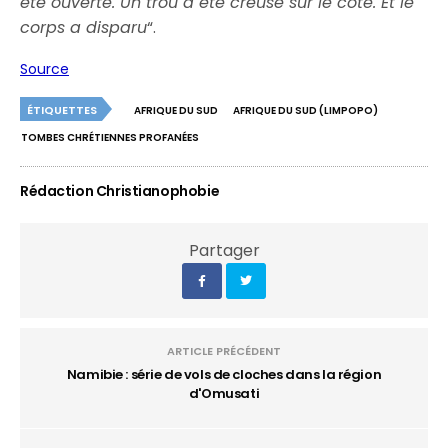
été ouverte. Un trou a été creusé sur le côté. Et le
corps a disparu
“.
Source
ÉTIQUETTES
AFRIQUE DU SUD
AFRIQUE DU SUD (LIMPOPO)
TOMBES CHRÉTIENNES PROFANÉES
Rédaction Christianophobie
Partager
ARTICLE PRÉCÉDENT
Namibie : série de vols de cloches dans la région
d'Omusati