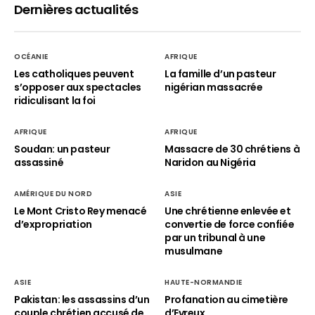
Dernières actualités
OCÉANIE
AFRIQUE
Les catholiques peuvent
La famille d’un pasteur
s’opposer aux spectacles
nigérian massacrée
ridiculisant la foi
AFRIQUE
AFRIQUE
Soudan: un pasteur
Massacre de 30 chrétiens à
assassiné
Naridon au Nigéria
AMÉRIQUE DU NORD
ASIE
Le Mont Cristo Rey menacé
Une chrétienne enlevée et
d’expropriation
convertie de force confiée
par un tribunal à une
musulmane
ASIE
HAUTE-NORMANDIE
Pakistan: les assassins d’un
Profanation au cimetière
couple chrétien accusé de
d’Evreux