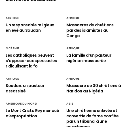
AFRIQUE
AFRIQUE
Un responsable religieux
Massacres de chrétiens
enlevé au Soudan
par des islamistes au
Congo
OCÉANIE
AFRIQUE
Les catholiques peuvent
La famille d’un pasteur
s’opposer aux spectacles
nigérian massacrée
ridiculisant la foi
AFRIQUE
AFRIQUE
Soudan: un pasteur
Massacre de 30 chrétiens à
assassiné
Naridon au Nigéria
AMÉRIQUE DU NORD
ASIE
Le Mont Cristo Rey menacé
Une chrétienne enlevée et
d’expropriation
convertie de force confiée
par un tribunal à une
musulmane