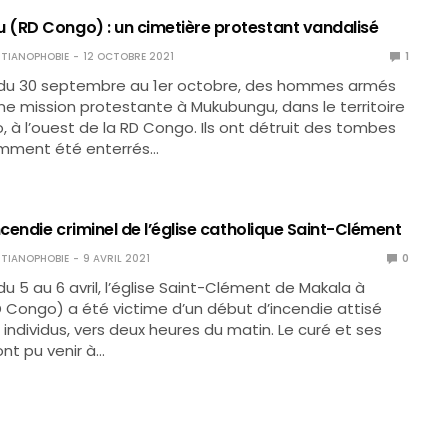
(RD Congo) : un cimetière protestant vandalisé
TIANOPHOBIE
12 OCTOBRE 2021
1
t du 30 septembre au 1er octobre, des hommes armés
une mission protestante à Mukubungu, dans le territoire
, à l’ouest de la RD Congo. Ils ont détruit des tombes
mment été enterrés…
ncendie criminel de l’église catholique Saint-Clément
TIANOPHOBIE
9 AVRIL 2021
0
du 5 au 6 avril, l’église Saint-Clément de Makala à
 Congo) a été victime d’un début d’incendie attisé
 individus, vers deux heures du matin. Le curé et ses
ont pu venir à…