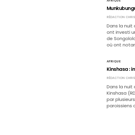
AFRIQUE
Munkubungu 
RÉDACTION CHRIS
Dans la nui
ont investi 
de Songololo
où ont nota
AFRIQUE
Kinshasa : i
RÉDACTION CHRIS
Dans la nuit 
Kinshasa (RD
par plusieurs
paroissiens 