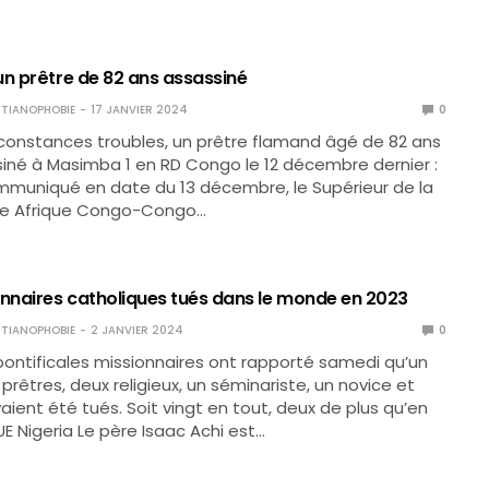
un prêtre de 82 ans assassiné
TIANOPHOBIE
17 JANVIER 2024
0
constances troubles, un prêtre flamand âgé de 82 ans
iné à Masimba 1 en RD Congo le 12 décembre dernier :
mmuniqué en date du 13 décembre, le Supérieur de la
ce Afrique Congo-Congo…
onnaires catholiques tués dans le monde en 2023
TIANOPHOBIE
2 JANVIER 2024
0
ontificales missionnaires ont rapporté samedi qu’un
prêtres, deux religieux, un séminariste, un novice et
aient été tués. Soit vingt en tout, deux de plus qu’en
E Nigeria Le père Isaac Achi est…