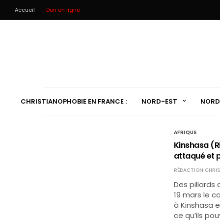
Accueil
Don en ligne
CHRISTIANOPHOBIE EN FRANCE :
NORD-EST
NORD
AFRIQUE
Kinshasa (R
attaqué et p
RÉDACTION CHRIS
Des pillards
19 mars le c
à Kinshasa e
ce qu’ils po