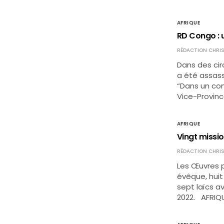
AFRIQUE
RD Congo : 
RÉDACTION CHRIS
Dans des cir
a été assass
“Dans un co
Vice-Provin
AFRIQUE
Vingt missi
RÉDACTION CHRIS
Les Œuvres p
évêque, huit 
sept laïcs av
2022. AFRIQU