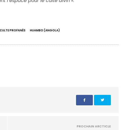
ant l’espace pour le culte divin
».
E CULTE PROFANÉS
HUAMBO (ANGOLA)
PROCHAIN ARCTICLE