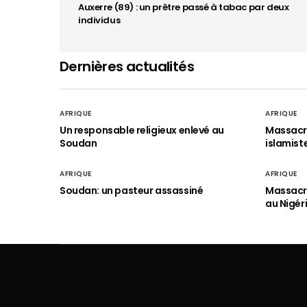
Auxerre (89) : un prêtre passé à tabac par deux
individus
Dernières actualités
AFRIQUE
AFRIQUE
Un responsable religieux enlevé au
Massacre
Soudan
islamist
AFRIQUE
AFRIQUE
Soudan: un pasteur assassiné
Massacre
au Nigér