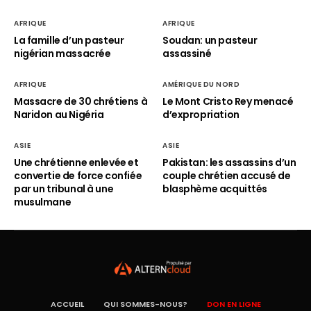
AFRIQUE
AFRIQUE
La famille d’un pasteur
Soudan: un pasteur
nigérian massacrée
assassiné
AFRIQUE
AMÉRIQUE DU NORD
Massacre de 30 chrétiens à
Le Mont Cristo Rey menacé
Naridon au Nigéria
d’expropriation
ASIE
ASIE
Une chrétienne enlevée et
Pakistan: les assassins d’un
convertie de force confiée
couple chrétien accusé de
par un tribunal à une
blasphème acquittés
musulmane
ACCUEIL
QUI SOMMES-NOUS?
DON EN LIGNE